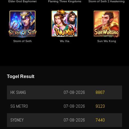
Elder God Baphomet
Flaming Three Kingdoms
Storm of Seth 2 Awakening
Storm of Seth
Wu Xia
Sun Wu Kong
Togel Result
HK SIANG
07-08-2026
8867
SG METRO
07-08-2026
9123
SYDNEY
07-08-2026
7440